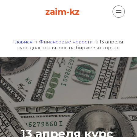
zaim-kz
Главная
 → 
Финансовые новости
 →
13 апреля 
курс доллара вырос на биржевых торгах.
13 апреля курс 