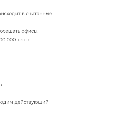
оисходит в считанные 
посещать офисы.
00 000 тенге.
а.
ходим действующий 