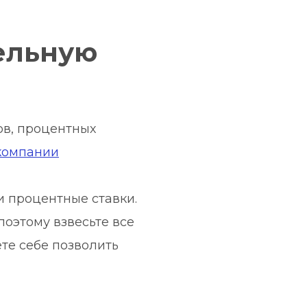
ельную 
в, процентных 
компании
 процентные ставки. 
оэтому взвесьте все 
е себе позволить 