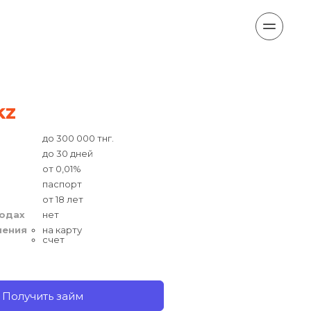
kz
до 300 000 тнг.
до 30 дней
от 0,01%
паспорт
от 18 лет
ходах
нет
чения
на карту
счет
Получить займ