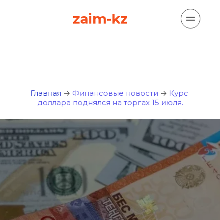
zaim-kz
Главная
 → 
Финансовые новости
 → 
Курс 
доллара поднялся на торгах 15 июля.