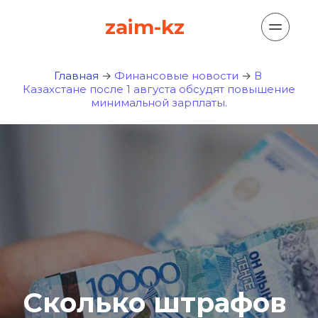
zaim-kz
Главная
 → 
Финансовые новости
 →
В 
Казахстане после 1 августа обсудят повышение 
минимальной зарплаты.
Сколько штрафов 