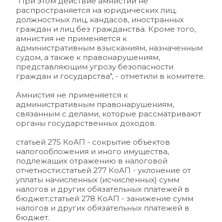
"При этом действие амнистии не 
распространяется на юридических лиц, 
должностных лиц, кандасов, иностранных 
граждан и лиц без гражданства. Кроме того, 
амнистия не применяется к 
административным взысканиям, назначенным 
судом, а также к правонарушениям, 
представляющим угрозу безопасности 
граждан и государства", - 
отметили в комитете.
Амнистия не применяется к 
административным правонарушениям, 
связанным с делами, которые рассматривают 
органы государственных доходов.
статьей 275 КоАП - сокрытие объектов 
налогообложения и иного имущества, 
подлежащих отражению в налоговой 
отчетности;статьей 277 КоАП - уклонение от 
уплаты начисленных (исчисленных) сумм 
налогов и других обязательных платежей в 
бюджет;статьей 278 КоАП - занижение сумм 
налогов и других обязательных платежей в 
бюджет.