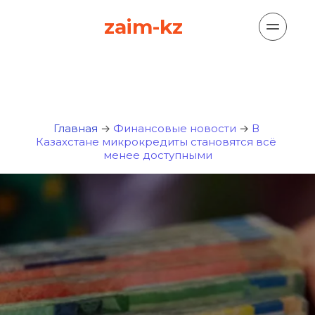
zaim-kz
Главная
 → 
Финансовые новости
 →
В 
Казахстане микрокредиты становятся всё 
менее доступными