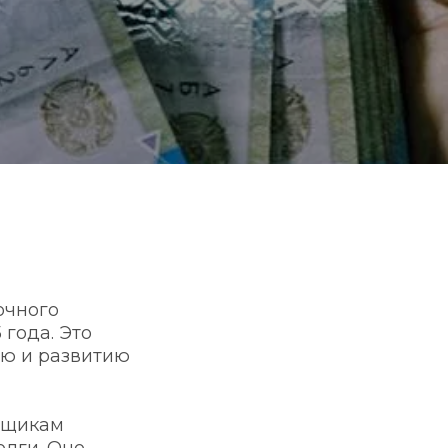
чного 
года. Это 
ю и развитию 
мщикам 