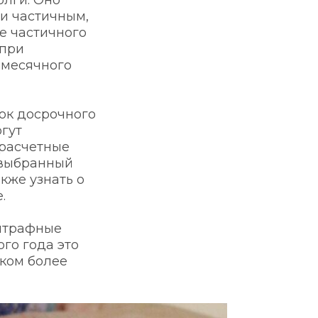
лги. Оно 
и частичным, 
е частичного 
при 
месячного 
к досрочного 
ут 
расчетные 
выбранный 
кже узнать о 
.
штрафные 
о года это 
ком более 