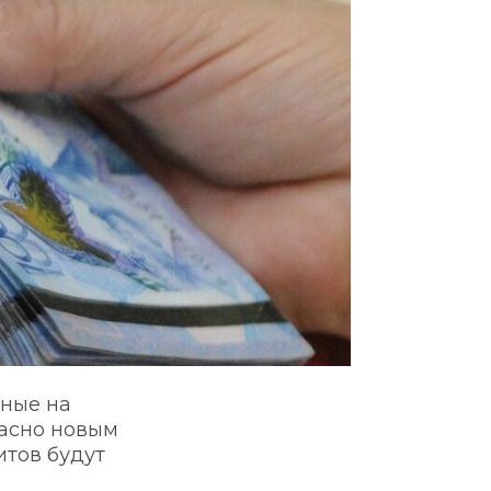
ные на 
асно новым 
тов будут 