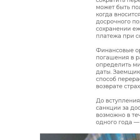
сократить пере
может быть по
когда вносится
досрочного по
сохранении еж
платежа при с
Финансовые ор
погашения в р
определить ми
даты. Заемщик
способ перерас
возврате стра
До вступления
санкции за до
возможно в те
одного года — 