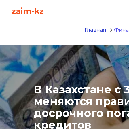
zaim-kz
Главная
 → 
Фина
В Казахстане с 3
меняются прави
досрочного пог
кредитов