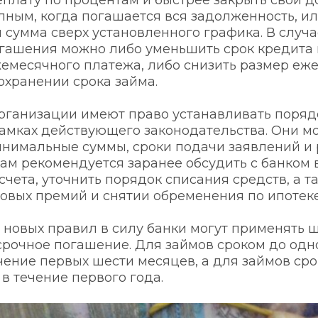
плату по процентам и быстрее закрыть свои до
лным, когда погашается вся задолженность, ил
 сумма сверх установленного графика. В случа
гашения можно либо уменьшить срок кредита 
емесячного платежа, либо снизить размер еже
охранении срока займа.
ганизации имеют право устанавливать порядо
амках действующего законодательства. Они мог
нимальные суммы, сроки подачи заявлений и 
ам рекомендуется заранее обсудить с банком 
чета, уточнить порядок списания средств, а та
ховых премий и снятии обременения по ипотеке
 новых правил в силу банки могут применять 
срочное погашение. Для займов сроком до одног
чение первых шести месяцев, а для займов сро
в течение первого года.