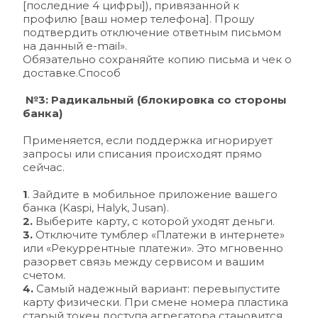
[последние 4 цифры]), привязанной к 
профилю [ваш номер телефона]. Прошу 
подтвердить отключение ответным письмом 
на данный e-mail».
Обязательно сохраняйте копию письма и чек о 
доставке.Способ
 №3: Радикальный (блокировка со стороны 
банка)
Применяется, если поддержка игнорирует 
запросы или списания происходят прямо 
сейчас.
1
. Зайдите в мобильное приложение вашего 
банка (Kaspi, Halyk, Jusan).
2.
 Выберите карту, с которой уходят деньги.
3.
 Отключите тумблер «Платежи в интернете» 
или «Рекуррентные платежи». Это мгновенно 
разорвет связь между сервисом и вашим 
счетом.
4.
 Самый надежный вариант: перевыпустите 
карту физически. При смене номера пластика 
старый токен доступа агрегатора становится 