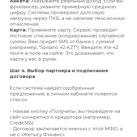
Анкета:
 Указывайте реальный доход. Если вы 
фрилансер, укажите примерную среднюю 
цифру. Системы проверяют долговую 
нагрузку через ПКБ, а не наличие пенсионных 
отчислений.
Карта:
 Привяжите карту. Сервис проведет 
тестовое списание (холдирование) случайной 
суммы. Вам придет SMS от банка с суммой 
(например, "Spisano 42 KZT"). Введите эти 42 
тенге в поле на сайте. Это доказывает, что 
карта у вас в руках.
Шаг 4. Выбор партнера и подписание 
договора
Если система найдет одобренные 
предложения, в личном кабинете появится 
список.
- Нажав кнопку «Получить», вы перейдете на 
сайт конкретного кредитора (например, 
Credit365). 
- 
Договор заключается именно с этой МФО, а 
не с «Жетысу Финанс». 